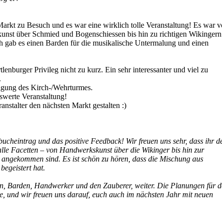
Markt zu Besuch und es war eine wirklich tolle Veranstaltung! Es war 
kunst über Schmied und Bogenschiessen bis hin zu richtigen Wikingern
h gab es einen Barden für die musikalische Untermalung und einen
enburger Privileg nicht zu kurz. Ein sehr interessanter und viel zu
.
tigung des Kirch-/Wehrturmes.
nswerte Veranstaltung!
anstalter den nächsten Markt gestalten :)
cheintrag und das positive Feedback! Wir freuen uns sehr, dass ihr d
alle Facetten – von Handwerkskunst über die Wikinger bis hin zur
t angekommen sind. Es ist schön zu hören, dass die Mischung aus
begeistert hat.
ten, Barden, Handwerker und den Zauberer, weiter. Die Planungen für 
e, und wir freuen uns darauf, euch auch im nächsten Jahr mit neuen