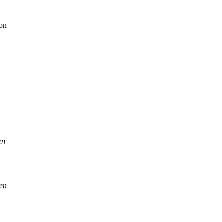
von
en
den