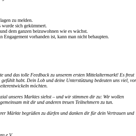
Klagen zu melden.
s wurde sich gekümmert.
h und dem ganzen beizuwohnen wie es wächst.
kein Engagement vorhanden ist, kann man nicht behaupten.
e und das tolle Feedback zu unserem ersten Mittelaltermarkt! Es freut
gefühlt habt. Dein Lob und deine Unterstützung bedeuten uns viel, vo
weiterentwickeln möchten.
nzial unseres Marktes siehst – und wir stimmen dir zu: Wir wollen
 gemeinsam mit dir und anderen treuen Teilnehmern zu tun.
erer Märkte begrüßen zu dürfen und danken dir für dein Vertrauen und
rg e.V