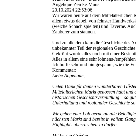
Angelique Zemke-Muus
20.10.2024
22:53:06
Wir waren heute auf dem Mittelalterlichen 
allem etwas dabei, von feinster Handwerks
(welche Schach spielten) und Taverne. Auc
Zauberer zum staunen.
Und zu alle dem kam die Geschichte des Artl
unbekannter Teil der regionalen Geschichte
Gekrönt wurde alles noch mit einer Besich
Alles in allem eine sehr lohnens-­/empfehle
Ich hoffe sehr und bin gespannt, wie die Ver
Kommentar:
Liebe Angelique,
vielen Dank für deinen wunderbaren Gästebu
Mittelalterlichen Markt genossen habt und 
historischen Geschichtsvermittlung – so gu
Unterhaltung und regionaler Geschichte so 
Wir geben euer Lob gerne an alle Beteilig
nächsten Markt sind bereits in vollem Gang
Highlights überraschen zu dürfen.
Mit besten Grüßen,