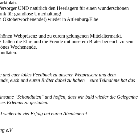
arktplatz.
 Versorger UND natürlich den Heerlagern für einen wunderschönen
ank für grandiose Unterhaltung!
n Oktoberwochenende!) wieder in Artlenburg/Elbe
chönen Webpräsenz und zu eurem gelungenen Mittelaltermarkt.
V hatten die Ehre und die Freude mit unserem Bräter bei euch zu sein.
chönes Wochenende.
andtaten.
rte und euer tolles Feedback zu unserer Webpräsenz und dem
eude, euch und euren Bräter dabei zu haben – eure Teilnahme hat das
einsame "Schandtaten" und hoffen, dass wir bald wieder die Gelegenhe
es Erlebnis zu gestalten.
 weiterhin viel Erfolg bei euren Abenteuern!
rg e.V