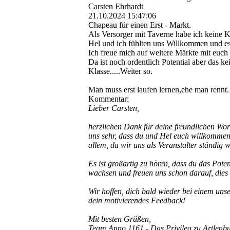
Carsten Ehrhardt
21.10.2024
15:47:06
Chapeau für einen Erst - Markt.
Als Versorger mit Taverne habe ich keine 
Hel und ich fühlten uns Willkommen und e
Ich freue mich auf weitere Märkte mit euc
Da ist noch ordentlich Potential aber das 
Klasse.....Weiter so.
Man muss erst laufen lernen,ehe man rennt.
Kommentar:
Lieber Carsten,
herzlichen Dank für deine freundlichen Wort
uns sehr, dass du und Hel euch willkommen 
allem, da wir uns als Veranstalter ständig 
Es ist großartig zu hören, dass du das Pote
wachsen und freuen uns schon darauf, dies
Wir hoffen, dich bald wieder bei einem uns
dein motivierendes Feedback!
Mit besten Grüßen,
Team Anno 1161 - Das Privileg zu Artlenbu