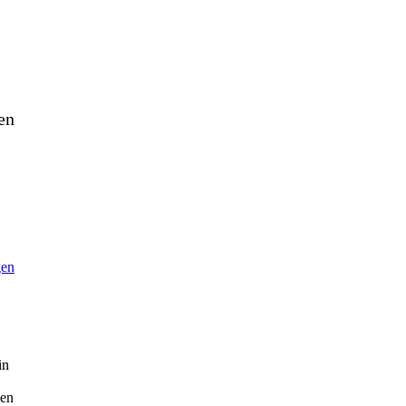
en
gen
in
nen