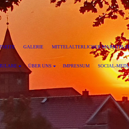
TSEITE
GALERIE
MITTELALTERLICHER MARKTPLA
MULARE
ÜBER UNS
IMPRESSUM
SOCIAL-MEDI