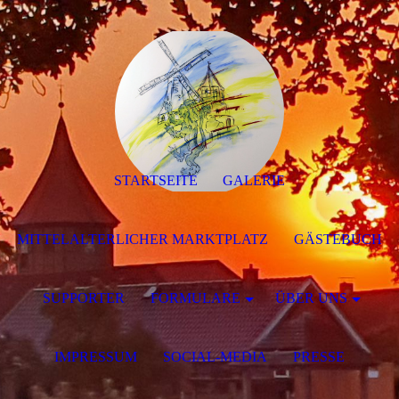
STARTSEITE
GALERIE
MITTELALTERLICHER MARKTPLATZ
GÄSTEBUCH
SUPPORTER
FORMULARE
ÜBER UNS
IMPRESSUM
SOCIAL-MEDIA
PRESSE